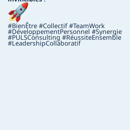
#BienÊtre #Collectif #TeamWork
#DéveloppementPersonnel #Synergie
#PULSConsulting #RéussiteEnsemble
#LeadershipCollaboratif